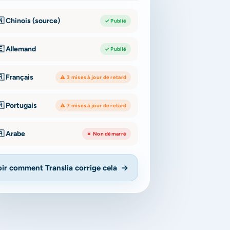
 Chinois (source)
✓ Publié
🇪 Allemand
✓ Publié
 Français
⚠ 3 mises à jour de retard
 Portugais
⚠ 7 mises à jour de retard
🇦 Arabe
✗ Non démarré
ir comment Translia corrige cela
→