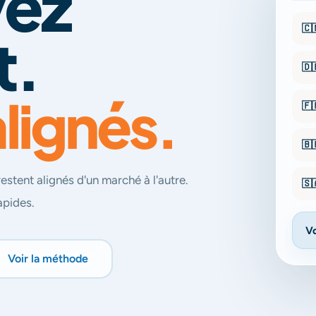
yez
🇨
t.
🇩
lignés.
🇫
🇧
stent alignés d'un marché à l'autre.
🇸
apides.
Vo
Voir la méthode