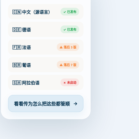
🇨🇳 中文（源语言）
✓ 已发布
🇩🇪 德语
✓ 已发布
🇫🇷 法语
⚠ 落后 3 版
🇧🇷 葡语
⚠ 落后 7 版
🇸🇦 阿拉伯语
✗ 未启动
→
看看传为怎么把这些都管顺