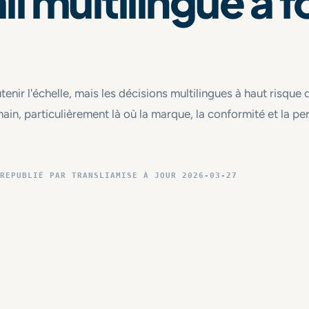
ail multilingue à f
enir l'échelle, mais les décisions multilingues à haut risqu
in, particulièrement là où la marque, la conformité et la pe
RE
PUBLIÉ PAR TRANSLIA
MISE À JOUR 2026-03-27