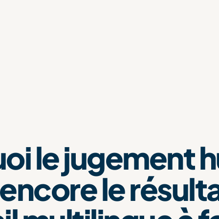
oi le jugement 
 encore le résult