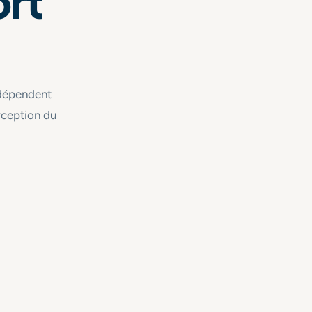
ort
e dépendent
rception du