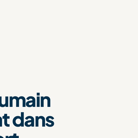
humain
at dans