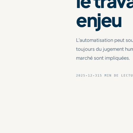
le trav
enjeu
L'automatisation peut sout
toujours du jugement huma
marché sont impliquées.
2025-12-31
5 MIN DE LECTU