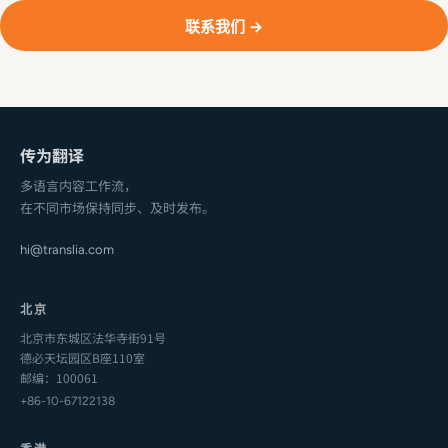
联系我们 →
传为翻译
多语言内容工作流，
在不同市场保持同步、及时发布。
hi@translia.com
北京
北京市东城区法华寺街91号
德必天坛园区B座110室
邮编：100061
+86-10-67122138